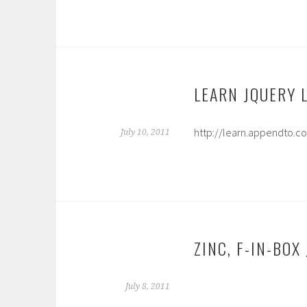
LEARN JQUERY
http://learn.appendto.c
July 10, 2011
ZINC, F-IN-B
July 8, 2011