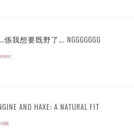
…係我想要既野了…. NGGGGGGG
ensor/
GINE AND HAXE: A NATURAL FIT
p=386