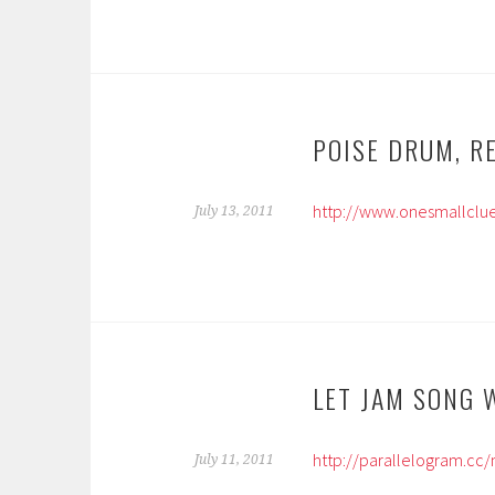
POISE DRUM, R
http://www.onesmallclu
July 13, 2011
LET JAM SONG 
http://parallelogram.cc/
July 11, 2011