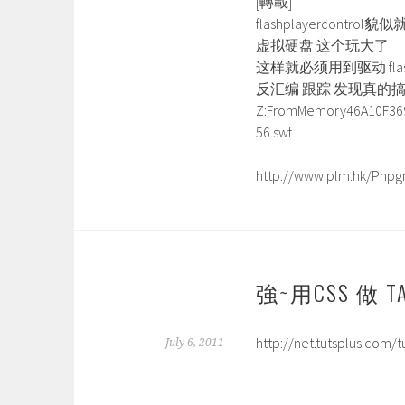
[轉載]
flashplayercont
虚拟硬盘 这个玩大了
这样就必须用到驱动 flash
反汇编 跟踪 发现真的
Z:FromMemory46A10F36
56.swf
http://www.plm.hk/Phpgm
強~用CSS 做 TA
http://net.tutsplus.com/
July 6, 2011