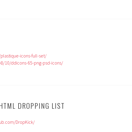
f/plastique-icons-full-set/
08/10/ddicons-65-png-psd-icons/
HTML DROPPING LIST
thub.com/DropKick/