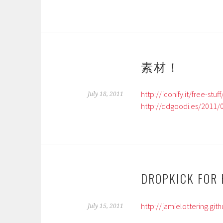
素材！
http://iconify.it/free-stuf
July 18, 2011
http://ddgoodi.es/2011/
DROPKICK FOR 
http://jamielottering.gi
July 15, 2011