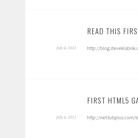
READ THIS FIR
http://blog.steveklabni
July 4, 2011
FIRST HTML5 G
http://net.tutsplus.com/t
July 4, 2011