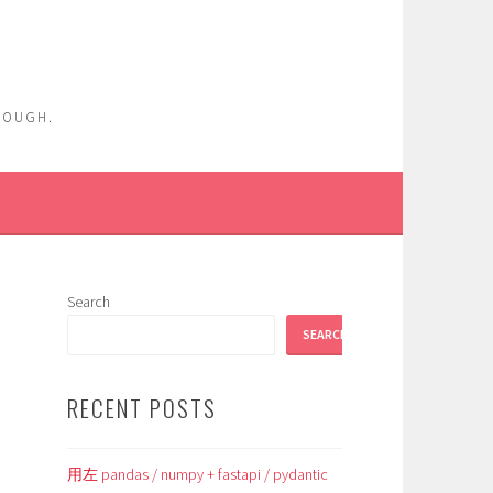
ENOUGH.
Search
SEARCH
RECENT POSTS
用左 pandas / numpy + fastapi / pydantic