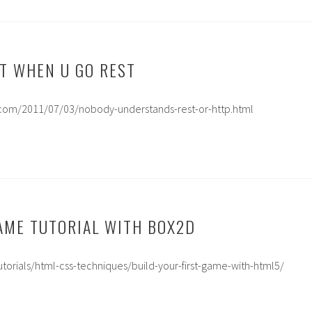
ST WHEN U GO REST
k.com/2011/07/03/nobody-understands-rest-or-http.html
AME TUTORIAL WITH BOX2D
utorials/html-css-techniques/build-your-first-game-with-html5/