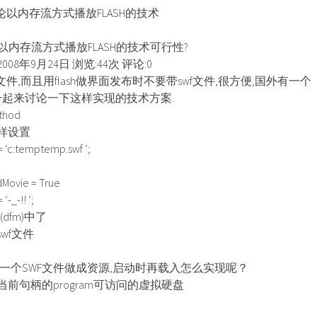
讨论以内存流方式播放FLASH的技术
论以内存流方式播放FLASH的技术可行性?
008年9月24日 浏览:44次 评论:0
文件,而且用flash做界面发布时不要带swf文件,很方便,国外有一个
,大家一起来讨论一下这样实现的技术方案.
hod
样设置
 ‘c:temptemp.swf ‘;
Movie = True
-_-!! ‘;
dfm)中了
wf文件
一个SWF文件做成资源,启动时再载入怎么实现呢？
前句柄的program可访问的虚拟硬盘