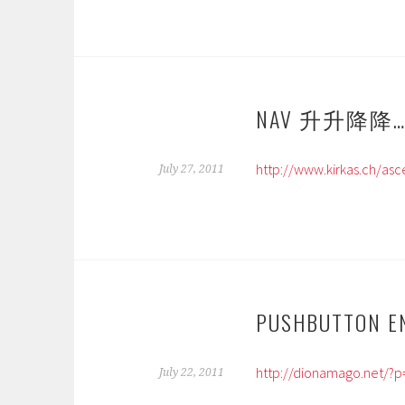
NAV 升升降降…
http://www.kirkas.ch/asc
July 27, 2011
PUSHBUTTON EN
http://dionamago.net/?
July 22, 2011