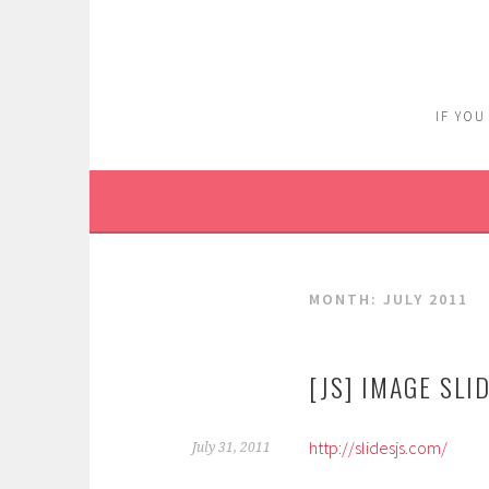
Skip
to
content
IF YOU
MONTH:
JULY 2011
[JS] IMAGE SL
http://slidesjs.com/
July 31, 2011