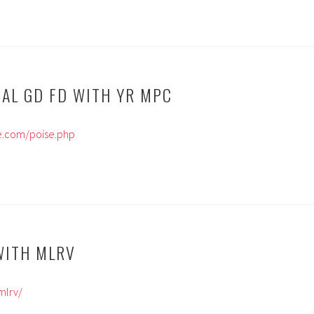
EAL GD FD WITH YR MPC
e.com/poise.php
WITH MLRV
mlrv/