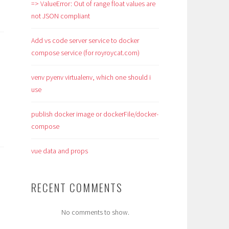
=> ValueError: Out of range float values are
not JSON compliant
Add vs code server service to docker
compose service (for royroycat.com)
venv pyenv virtualenv, which one should i
use
publish docker image or dockerFile/docker-
compose
vue data and props
RECENT COMMENTS
No comments to show.